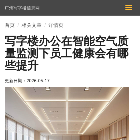
广州写字楼信息网
切
换
导
首页
相关文章
详情页
航
写字楼办公在智能空气质
量监测下员工健康会有哪
些提升
更新日期：
2026-05-17