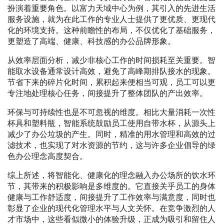
扮演着重要角色。以富力天域中心为例，其引入的先进生活
服务设施，就为在此工作的专业人士提供了更优质、更现代
化的环境支持。这种前瞻性的布局，不仅优化了基础服务，
更塑造了高端、健康、科技感的办公品牌形象。
从效率层面分析，减少非核心工作的时间损耗至关重要。智
能取水设备通常设计高效，避免了高峰期排队接水的现象。
节省下来的碎片化时间，累积起来便相当可观，员工可以更
专注地处理核心任务，间接提升了整体团队的产出效率。
环保与可持续性也是不可忽视的维度。相比大量消耗一次性
杯具和塑料瓶，智能系统鼓励员工使用自带水杯，从源头上
减少了办公垃圾的产生。同时，精准的用水管理和高效的过
滤技术，也实现了对水资源的节约，这与许多企业倡导的绿
色办公理念高度契合。
综上所述，将智能化、健康化的理念融入办公场所的饮水环
节，其带来的积极影响是多维度的。它直接关乎员工的身体
健康与工作舒适度，间接提升了工作效率与满意度，同时也
彰显了企业的现代化管理水平与人文关怀。在竞争激烈的人
才市场中，这些看似微小的体验升级，正成为吸引和留住人