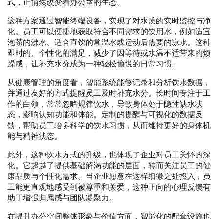
式，正悄然改变着办公室的生态。
这种方案通过智能终端设备，实现了对水质的实时监控与净
化。员工可以便捷地获取符合不同需求的饮用水，例如适宜
泡茶的沸水、适合直饮的常温水或运动后需要的凉水。这种
即时的、个性化的满足，减少了因等待或水温不适带来的烦
躁感，让补充水分成为一种轻松愉悦的日常习惯。
从健康管理的角度看，智能系统能够记录和分析饮水数据，
并通过友好的方式提醒员工及时补充水分。长时间专注于工
作的白领，常常忽略规律饮水，导致身体处于隐性缺水状
态，影响认知功能和体能。定制的提醒与可视化的数据反
馈，帮助员工培养科学的饮水习惯，从而维持更好的身体机
能与精神状态。
此外，这种饮水方式的升级，也体现了企业对员工关怀的深
化。它超越了提供基础解渴功能的层面，转而关注员工的健
康品质与个性化需求。当企业愿意在这样细微之处投入，员
工能更直观地感受到被尊重和关爱，这种正向的心理反馈有
助于增强归属感与团队凝聚力。
在提升办公空间整体形象与价值方面，智能化的配套设施也