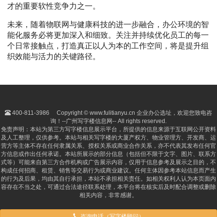
才的重要软性竞争力之一。
未来，随着物联网与健康科技的进一步融合，办公环境的智
能化服务必将更加深入和细致。关注并持续优化员工的每一
个日常接触点，打造真正以人为本的工作空间，将是提升组
织效能与活力的关键路径。
400-811-3986
Copyright © www.fulitianyu.cn 企业办公选址，欢迎您致电咨
询！--广州写字楼信息网-- All rights reserved.
免责声明：本站为第三方写字楼信息展示平台，所提供的信息来源于互联网公开资料
及人工整理，仅供参考。本站与相关写字楼的大厦产权方、物业管理方、开发商、运
营方等主体不存在任何隶属关系、授权关系或商业合作关系，亦不代表其发布任何官
方信息或作出任何承诺。本站所展示的部分信息（包括但不限于文字、图片、联系方
式等）可能来自第三方合作机构或广告展示内容，仅用于信息参考及展示之目的，不
构成任何招商、租赁、销售等交易行为或商业建议。任何主体因参考本站信息而产生
的行为及后果，均由其自行承担，本站不承担相关责任。如相关权利人认为本页面内
容存在不当之处，可通过合法途径联系处理，本平台将在核实后及时配合调整或删除
相关内容，非常感谢。
咨询电话（写字楼顾问）