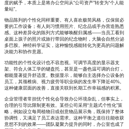
度的赋予，本质上是将办公空间从“公司资产”转变为“个人能
量站”。
物品陈列的个性化同样重要。有人喜欢极简风格，仅保留必
要的工作设备；有人则习惯用照片、纪念品或手办营造熟悉
感。这种差异化的陈列方式能够唤醒归属感——当员工看到
桌面上孩子的照片或旅行带回的纪念物时，大脑会自然分泌
多巴胺。神经科学证实，这种愉悦感能转化为更高的问题解
决能力和协作意愿。
功能性的个性化设计也不容忽视。可调节高度的显示器支
架、符合人体工学的键盘托，甚至是一盏色温可调的台灯，
都能显著提升舒适度。数据显示，能够自主选择办公设备的
员工，其颈椎病、视力疲劳等职业病的发生率下降近40%。
这种健康层面的改善，直接关联到长期工作幸福感的积累。
企业管理者常担忧个性化会导致办公环境杂乱，但事实上，
合理的引导比限制更有效。某些公司采用“主题式个性化”策
略，例如设立每周植物日或创意物品展示角，既保持了整体
协调性，又满足了员工表达需求。这种平衡之道往往能收获
意想不到的效果——团队凝聚力提升的同时，办公室也成了