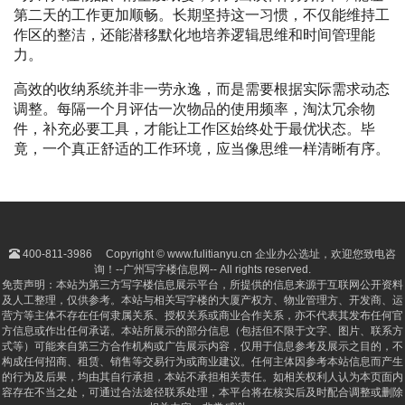
第二天的工作更加顺畅。长期坚持这一习惯，不仅能维持工
作区的整洁，还能潜移默化地培养逻辑思维和时间管理能
力。
高效的收纳系统并非一劳永逸，而是需要根据实际需求动态
调整。每隔一个月评估一次物品的使用频率，淘汰冗余物
件，补充必要工具，才能让工作区始终处于最优状态。毕
竟，一个真正舒适的工作环境，应当像思维一样清晰有序。
400-811-3986
Copyright © www.fulitianyu.cn 企业办公选址，欢迎您致电咨
询！--广州写字楼信息网-- All rights reserved.
免责声明：本站为第三方写字楼信息展示平台，所提供的信息来源于互联网公开资料
及人工整理，仅供参考。本站与相关写字楼的大厦产权方、物业管理方、开发商、运
营方等主体不存在任何隶属关系、授权关系或商业合作关系，亦不代表其发布任何官
方信息或作出任何承诺。本站所展示的部分信息（包括但不限于文字、图片、联系方
式等）可能来自第三方合作机构或广告展示内容，仅用于信息参考及展示之目的，不
构成任何招商、租赁、销售等交易行为或商业建议。任何主体因参考本站信息而产生
的行为及后果，均由其自行承担，本站不承担相关责任。如相关权利人认为本页面内
容存在不当之处，可通过合法途径联系处理，本平台将在核实后及时配合调整或删除