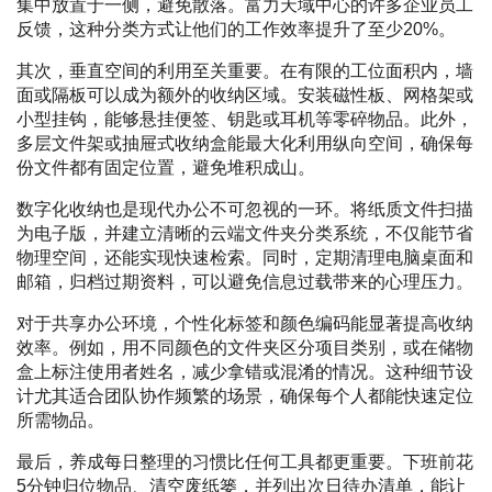
集中放置于一侧，避免散落。富力天域中心的许多企业员工
反馈，这种分类方式让他们的工作效率提升了至少20%。
其次，垂直空间的利用至关重要。在有限的工位面积内，墙
面或隔板可以成为额外的收纳区域。安装磁性板、网格架或
小型挂钩，能够悬挂便签、钥匙或耳机等零碎物品。此外，
多层文件架或抽屉式收纳盒能最大化利用纵向空间，确保每
份文件都有固定位置，避免堆积成山。
数字化收纳也是现代办公不可忽视的一环。将纸质文件扫描
为电子版，并建立清晰的云端文件夹分类系统，不仅能节省
物理空间，还能实现快速检索。同时，定期清理电脑桌面和
邮箱，归档过期资料，可以避免信息过载带来的心理压力。
对于共享办公环境，个性化标签和颜色编码能显著提高收纳
效率。例如，用不同颜色的文件夹区分项目类别，或在储物
盒上标注使用者姓名，减少拿错或混淆的情况。这种细节设
计尤其适合团队协作频繁的场景，确保每个人都能快速定位
所需物品。
最后，养成每日整理的习惯比任何工具都更重要。下班前花
5分钟归位物品、清空废纸篓，并列出次日待办清单，能让